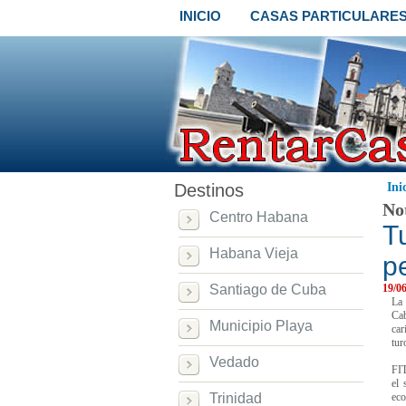
INICIO
CASAS PARTICULARE
Destinos
Ini
No
Centro Habana
T
Habana Vieja
p
Santiago de Cuba
19/0
La
Cab
Municipio Playa
car
tur
Vedado
FIT
el 
Trinidad
eco