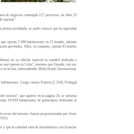
rtera de negocios contempla 127 proyectos; de ellos 25
 de marinas”.
a prensa acreditada, se pudo conocer que la capacidad
s que operan 5 906 habitaciones en 15 hoteles, además
ación aprobados. Ellos, en conjunto, operan 83 hoteles
ibbean) en su edición especial en español dedicada a
ales que operan en Cuba”, tenemos que España, con sus
o en la Isla, sobresaliendo Meliá Hotels Internacional,
habitaciones. Luego vienen Francia (2 324), Portugal
 del turismo”, que aparece en la página 26, se informa
das 16 839 habitaciones de particulares dedicadas al
el sector del turismo, fueron proporcionadas por Jesús
MTSS).
 y que la cantidad total de arrendadores con licencias