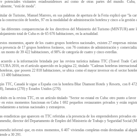
tre potenciales visitantes estadounidenses así como de otras partes del mundo. Cuba,
eralmente, “está de moda”.
titular de Turismo, Manuel Marrero, en sus palabras de apertura de la Feria explicó que “la ca
a la construcción de hoteles, 97 en la modalidad de administración hotelera y cinco a la gestión
 las diferentes comparecencias de los directivos del Ministerio del Turismo (MINTUR) ante l
alojamiento total de Cuba es de 65 676 habitaciones, en la actualidad.
estos momentos, aparte de los cuatro grupos hoteleros nacionales, existen 27 empresas mixta
la presencia de 17 grupos hoteleros foráneos, con 76 contratos de administración y comercializ
 un monto de 39 422 habitaciones, el 98% de categoría de cuatro y cinco estrellas.
acuerdo a la información brindada por las revista turística italiana TTC (Travel Trade Car
CUBA 2016, en el artículo aparecido en la página 22, titulado “Cadenas hoteleras internacion
hoteleras, que poseen 22 818 habitaciones, se ubica como el mayor inversor en el sector hoteler
 13 480 habitaciones.
ún TTC, Canadá le sigue a España con la hotelera Blue Diamont Hotels y Resorts, con 8 472 
8), Jamaica (270) y Estados Unidos (270).
bién en la revista TTC, en un artículo titulado “Sector no estatal en Cuba: otro punto a favor
 en estos momentos funcionan en Cuba 1 692 pequeños restaurantes privados y están registra
endamiento a turistas nacionales y extranjeros.
as estadísticas que aparecen en TTC referidas a la presencia de los emprendedores privados en 
mendiz, director del Departamento de Empleo del Ministerio de Trabajo y Seguridad Social (
mendiz informó que, en estos momentos, 6 407 viviendas completas están destinadas al alquiler
iende a 30 291.