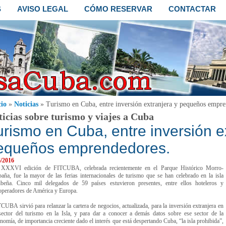
S
AVISO LEGAL
CÓMO RESERVAR
CONTACTAR
cio
»
Noticias
» Turismo en Cuba, entre inversión extranjera y pequeños empre
ticias sobre turismo y viajes a Cuba
urismo en Cuba, entre inversión e
equeños emprendedores.
6/2016
 XXXVI edición de FITCUBA, celebrada recientemente en el Parque Histórico Morro-
aña, fue la mayor de las ferias internacionales de turismo que se han celebrado en la isla
ibeña. Cinco mil delegados de 59 países estuvieron presentes, entre ellos hoteleros y
operadores de América y Europa.
CUBA sirvió para relanzar la cartera de negocios, actualizada, para la inversión extranjera en
sector del turismo en la Isla, y para dar a conocer a demás datos sobre ese sector de la
nomía, de importancia creciente dado el interés que está despertando Cuba, “la isla prohibida”,