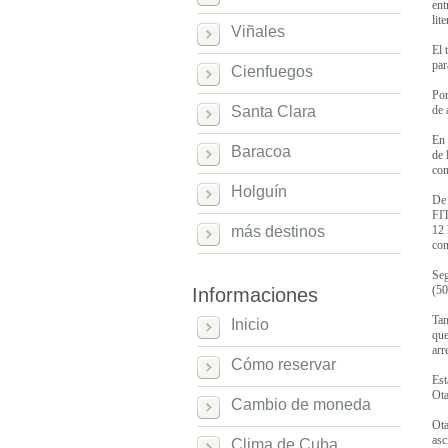
en
lit
Viñales
El 
par
Cienfuegos
Por
Santa Clara
de 
En 
Baracoa
de 
con
Holguín
De 
FIT
más destinos
12 
con
Seg
(50
Informaciones
Tam
Inicio
que
arr
Cómo reservar
Est
Ota
Cambio de moneda
Ota
asc
Clima de Cuba