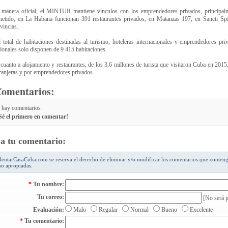
manera oficial, el MINTUR mantiene vínculos con los emprendedores privados, principalme
etido, en La Habana funcionan 391 restaurantes privados, en Matanzas 197, en Sancti Spír
vincias.
 total de habitaciones destinadas al turismo, hoteleras internacionales y emprendedores p
ionales solo disponen de 9 415 habitaciones.
cuanto a alojamiento y restaurantes, de los 3,6 millones de turista que visitaron Cuba en 201
ranjeras y por emprendedores privados.
Comentarios:
 hay comentarios
é el primero en comentar!
a tu comentario:
RentarCasaCuba.com se reserva el derecho de eliminar y/o modificar los comentarios que conten
no apropiadas.
*
Tu nombre:
Tu correo:
[No será p
Evaluación:
Malo
Regular
Normal
Bueno
Excelente
*
Tu comentario: