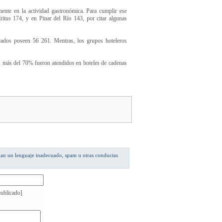
nte en la actividad gastronómica. Para cumplir ese
itus 174, y en Pinar del Río 143, por citar algunas
rivados poseen 56 261. Mentras, los grupos hoteleros
5, más del 70% fueron atendidos en hoteles de cadenas
gan un lenguaje inadecuado, spam u otras conductas
ublicado]