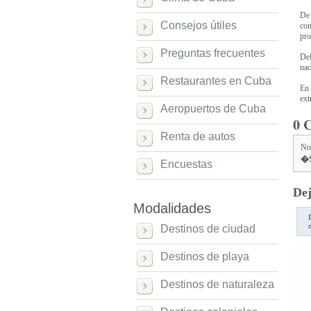
De 
Consejos útiles
com
pro
Preguntas frecuentes
Del
nac
Restaurantes en Cuba
En 
ext
Aeropuertos de Cuba
0 
Renta de autos
No
�S
Encuestas
Dej
Modalidades
Destinos de ciudad
Destinos de playa
Destinos de naturaleza