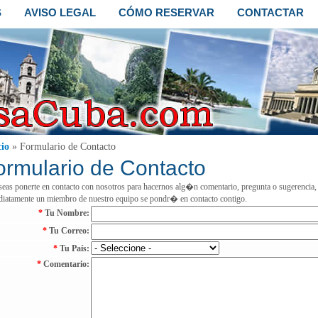
S
AVISO LEGAL
CÓMO RESERVAR
CONTACTAR
cio
» Formulario de Contacto
ormulario de Contacto
seas ponerte en contacto con nosotros para hacernos alg�n comentario, pregunta o sugerencia, p
iatamente un miembro de nuestro equipo se pondr� en contacto contigo.
*
Tu Nombre:
*
Tu Correo:
*
Tu País:
*
Comentario: