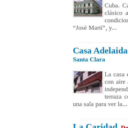
Cuba. Ca
clásico 
condicio
“José Martí”, y...
Casa Adelaida
Santa Clara
La casa 
con aire
independ
terraza 
una sala para ver la...
La Caridad
De