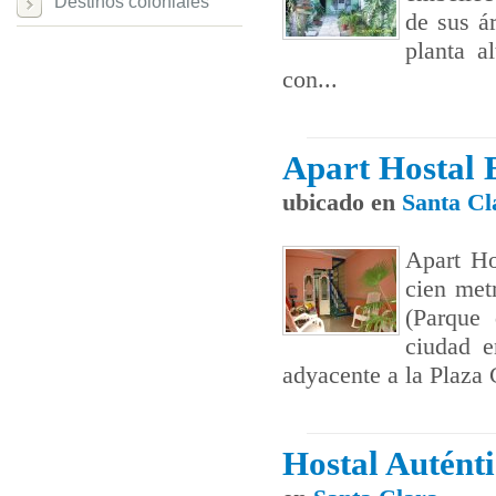
Destinos coloniales
de sus á
planta a
con...
Apart Hostal 
ubicado en
Santa Cl
Apart Ho
cien met
(Parque 
ciudad e
adyacente a la Plaza C
Hostal Autént