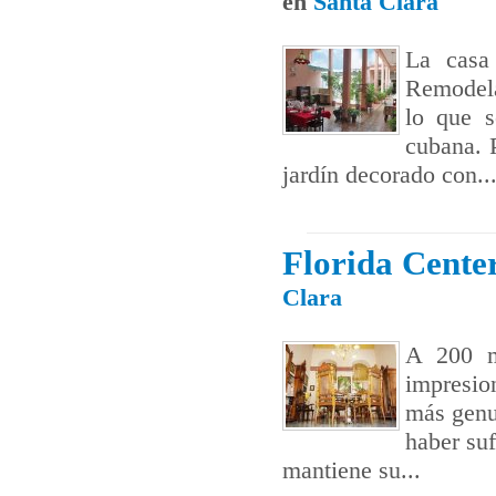
en
Santa Clara
La casa
Remodela
lo que s
cubana. 
jardín decorado con..
Florida Cente
Clara
A 200 m
impresio
más genui
haber suf
mantiene su...