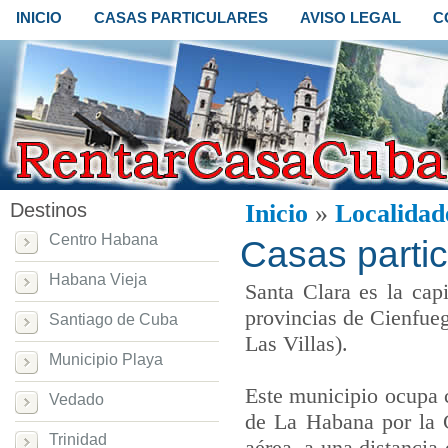
INICIO
CASAS PARTICULARES
AVISO LEGAL
C
Destinos
Inicio
»
Localidad
Centro Habana
Casas partic
Habana Vieja
Santa Clara es la capi
provincias de Cienfueg
Santiago de Cuba
Las Villas).
Municipio Playa
Este municipio ocupa c
Vedado
de La Habana por la Ca
Trinidad
aérea, a una distancia