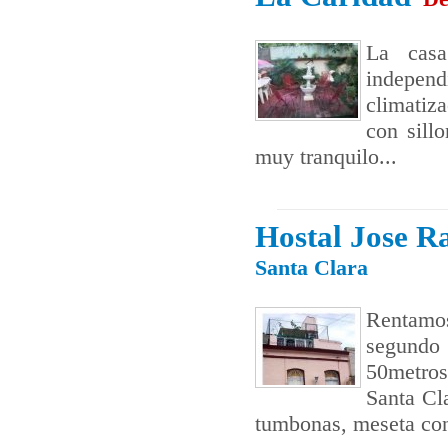
La casa
independ
climatiz
con sill
muy tranquilo...
Hostal Jose 
Santa Clara
Rentamos
segundo 
50metros
Santa Cla
tumbonas, meseta con