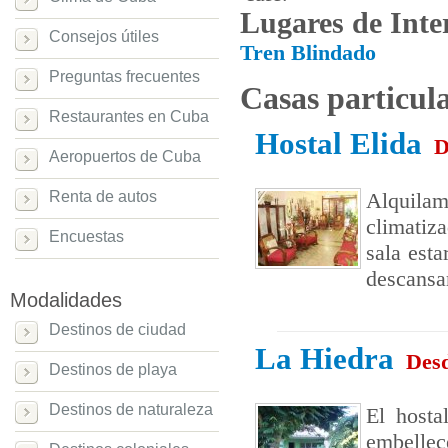
Lugares de Inte
Consejos útiles
Tren Blindado
Preguntas frecuentes
Casas particul
Restaurantes en Cuba
Hostal Elida
D
Aeropuertos de Cuba
Renta de autos
Alquila
climatiz
Encuestas
sala esta
descansa
Modalidades
Destinos de ciudad
La Hiedra
Des
Destinos de playa
Destinos de naturaleza
El hosta
embellec