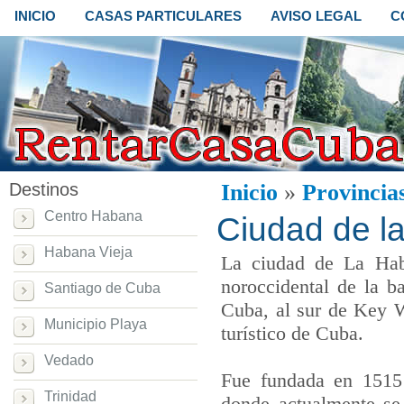
INICIO
CASAS PARTICULARES
AVISO LEGAL
C
Destinos
Inicio
»
Provincia
Centro Habana
Ciudad de l
Habana Vieja
La ciudad de La Haba
noroccidental de la b
Santiago de Cuba
Cuba, al sur de Key W
Municipio Playa
turístico de Cuba.
Vedado
Fue fundada en 1515 
Trinidad
donde actualmente se