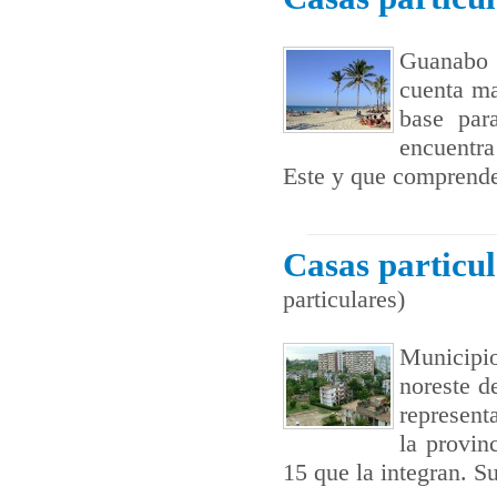
Guanabo e
cuenta ma
base par
encuentra
Este y que comprende
Casas particu
particulares)
Municipi
noreste de
represent
la provin
15 que la integran. S