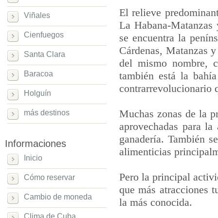
El relieve predominant
Viñales
La Habana-Matanzas y
Cienfuegos
se encuentra la penín
Cárdenas, Matanzas y S
Santa Clara
del mismo nombre, c
Baracoa
también está la bahí
contrarrevolucionario 
Holguín
Muchas zonas de la pr
más destinos
aprovechadas para la a
ganadería. También se 
Informaciones
alimenticias principal
Inicio
Pero la principal acti
Cómo reservar
que más atracciones tu
Cambio de moneda
la más conocida.
Clima de Cuba