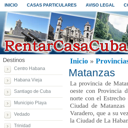
INICIO
CASAS PARTICULARES
AVISO LEGAL
C
Destinos
Inicio
»
Provincia
Centro Habana
Matanzas
Habana Vieja
La provincia de Matan
oeste con Provincia d
Santiago de Cuba
norte con el Estrecho 
Municipio Playa
Ciudad de Matanzas y
Varadero, que a su vez
Vedado
la Ciudad de La Haban
Trinidad