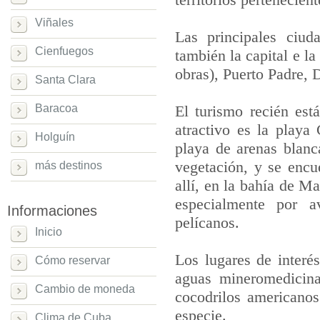
Viñales
Las principales ciud
Cienfuegos
también la capital e l
obras), Puerto Padre,
Santa Clara
Baracoa
El turismo recién est
atractivo es la playa
Holguín
playa de arenas blanc
vegetación, y se encu
más destinos
allí, en la bahía de M
especialmente por a
Informaciones
pelícanos.
Inicio
Los lugares de inter
Cómo reservar
aguas mineromedicina
Cambio de moneda
cocodrilos americanos
especie.
Clima de Cuba