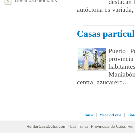
Destinos coloniales
destacan 
autóctona es variada, 
Casas particu
Puerto P
provinci
habitante
Maniabón
central azucarero...
Inicio
Mapa del sitio
Libro
RentarCasaCuba.com
- Las Tunas. Provincias de Cuba. Renta