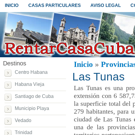
INICIO
CASAS PARTICULARES
AVISO LEGAL
C
Destinos
Inicio
»
Provincia
Centro Habana
Las Tunas
Habana Vieja
Las Tunas es una pro
extensión con 6 587,7
Santiago de Cuba
la superficie total del
Municipio Playa
279 habitantes, para 
ciudad de Las Tunas 
Vedado
una de las provinci
Trinidad
territorios pertenecie