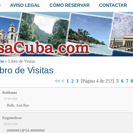
S
AVISO LEGAL
CÓMO RESERVAR
CONTACTAR
cio
» Libro de Visitas
bro de Visitas
<<
<
1
2
3
[Página 4 de 253]
5
6
7
8
Keithmut
27/04/2026
Hello. And Bye.
Eugenedesse
09/04/2026
####### OPVA ########