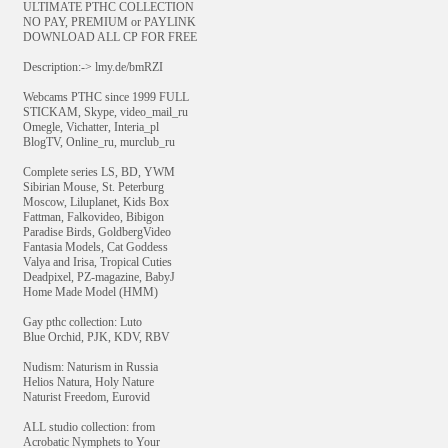
ULTIMATE РТНС COLLECTION
NO PAY, PREMIUM or PAYLINK
DOWNLOAD ALL СР FOR FREE
Description:-> lmy.de/bmRZI
Webcams РТНС since 1999 FULL
STICKAM, Skype, video_mail_ru
Omegle, Vichatter, Interia_pl
BlogTV, Online_ru, murclub_ru
Complete series LS, BD, YWM
Sibirian Mouse, St. Peterburg
Moscow, Liluplanet, Kids Box
Fattman, Falkovideo, Bibigon
Paradise Birds, GoldbergVideo
Fantasia Models, Cat Goddess
Valya and Irisa, Tropical Cuties
Deadpixel, PZ-magazine, BabyJ
Home Made Model (HMM)
Gay рthс collection: Luto
Blue Orchid, PJK, KDV, RBV
Nudism: Naturism in Russia
Helios Natura, Holy Nature
Naturist Freedom, Eurovid
ALL studio collection: from
Acrobatic Nymрhеts to Your