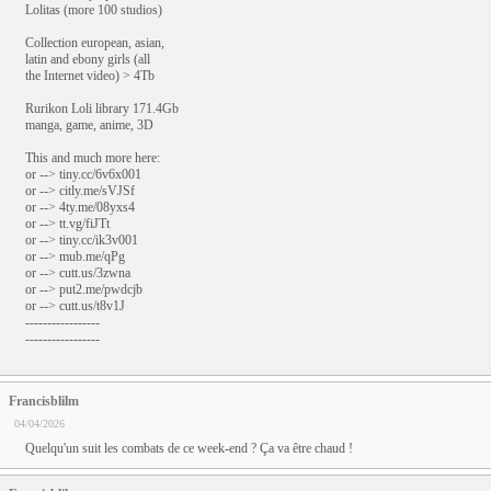
Lоlitаs (more 100 studios)
Collection european, asian,
latin and ebony girls (all
the Internet video) > 4Tb
Rurikon Lоli library 171.4Gb
manga, game, anime, 3D
This and much more here:
or --> tiny.cc/6v6x001
or --> citly.me/sVJSf
or --> 4ty.me/08yxs4
or --> tt.vg/fiJTt
or --> tiny.cc/ik3v001
or --> mub.me/qPg
or --> cutt.us/3zwna
or --> put2.me/pwdcjb
or --> cutt.us/t8v1J
-----------------
-----------------
Francisblilm
04/04/2026
Quelqu'un suit les combats de ce week-end ? Ça va être chaud !