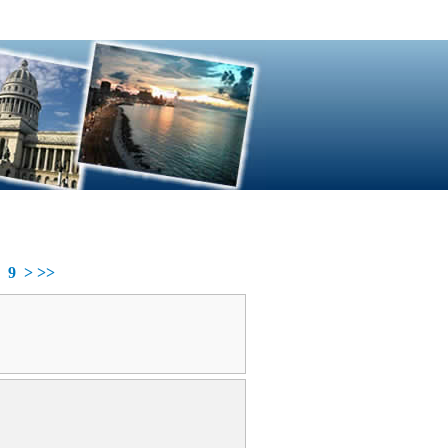
9
>
>>