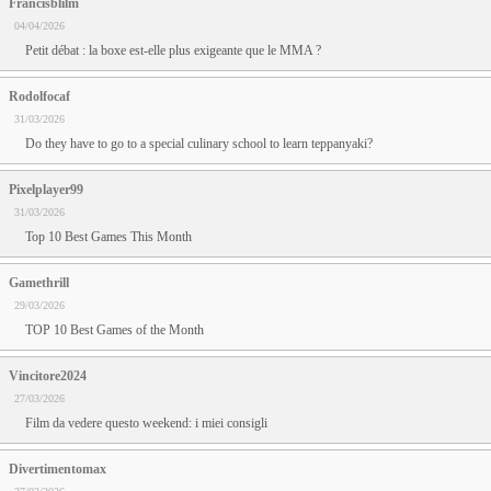
Francisblilm
04/04/2026
Petit débat : la boxe est-elle plus exigeante que le MMA ?
Rodolfocaf
31/03/2026
Do they have to go to a special culinary school to learn teppanyaki?
Pixelplayer99
31/03/2026
Top 10 Best Games This Month
Gamethrill
29/03/2026
TOP 10 Best Games of the Month
Vincitore2024
27/03/2026
Film da vedere questo weekend: i miei consigli
Divertimentomax