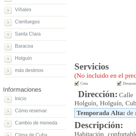
Viñales
Cienfuegos
Santa Clara
Baracoa
Holguín
Servicios
más destinos
(No incluido en el prec
Cena
Desayun
Informaciones
Dirección:
Calle
Inicio
Holguín
,
Holguín
,
Cu
Cómo reservar
Temporada Alta:
de 
Cambio de moneda
Descripción:
Habitación conforta
Clima de Cuba