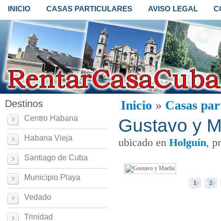
INICIO
CASAS PARTICULARES
AVISO LEGAL
C
Destinos
Inicio
»
Casas par
Centro Habana
Gustavo y M
Habana Vieja
ubicado en
Holguín
, p
Santiago de Cuba
Municipio Playa
1
2
Vedado
Trinidad